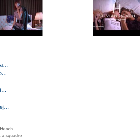
ria…
no…
di…
rej…
n Heach
a a squadre