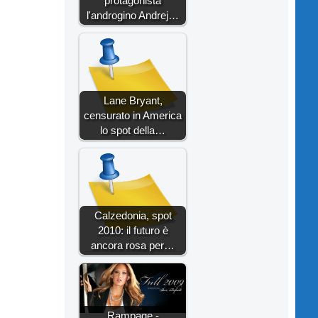
protagonista
l'androgino Andrej…
Lane Bryant,
censurato in America
lo spot della…
Calzedonia, spot
2010: il futuro è
ancora rosa per…
Rampage -