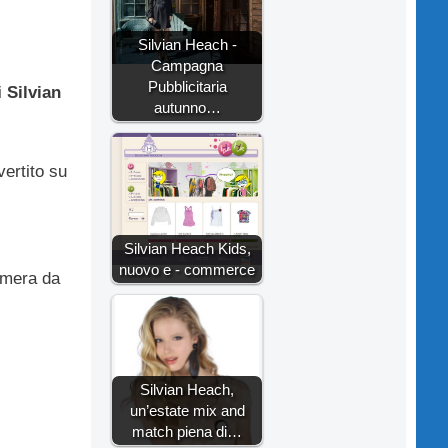
Silvian Heach -
Campagna
Pubblicitaria
i
Silvian
autunno…
vertito su
Silvian Heach Kids,
nuovo e - commerce
amera da
Silvian Heach,
un’estate mix and
match piena di…