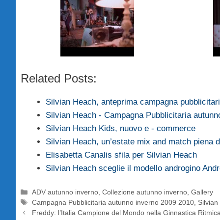
Related Posts:
Silvian Heach, anteprima campagna pubblicita
Silvian Heach - Campagna Pubblicitaria autun
Silvian Heach Kids, nuovo e - commerce
Silvian Heach, un’estate mix and match piena 
Elisabetta Canalis sfila per Silvian Heach
Silvian Heach sceglie il modello androgino And
Categorie
ADV autunno inverno
,
Collezione autunno inverno
,
Gallery
Tag
Campagna Pubblicitaria autunno inverno 2009 2010
,
Silvia
Freddy: l’Italia Campione del Mondo nella Ginnastica Ritmic