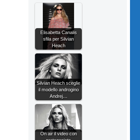
Elisabetta Canalis
sfila per Silvian
Heach
Silvian Heach sceglie
il modello androgino
Andrej…
On air il video con