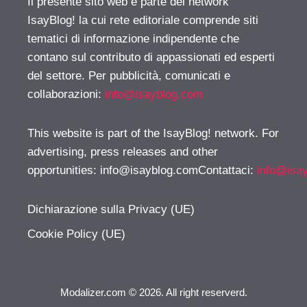
Il presente sito web è parte del network
IsayBlog! la cui rete editoriale comprende siti
tematici di informazione indipendente che
contano sul contributo di appassionati ed esperti
del settore. Per pubblicità, comunicati e
collaborazioni:
info@isayblog.com
This website is part of the IsayBlog! network. For
advertising, press releases and other
opportunities:
info@isayblog.comContattaci
:
info@isa
Dichiarazione sulla Privacy (UE)
Cookie Policy (UE)
Modalizer.com © 2026. All right reserverd.