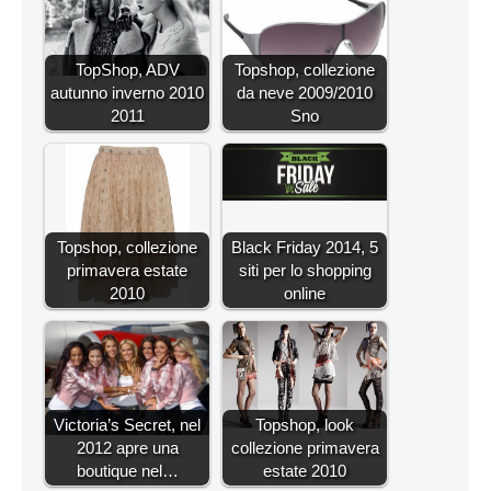
TopShop, ADV
Topshop, collezione
autunno inverno 2010
da neve 2009/2010
2011
Sno
Topshop, collezione
Black Friday 2014, 5
primavera estate
siti per lo shopping
2010
online
Victoria’s Secret, nel
Topshop, look
2012 apre una
collezione primavera
boutique nel…
estate 2010