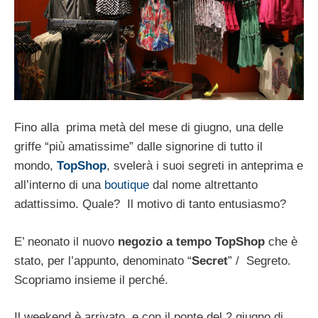
Fino alla prima metà del mese di giugno, una delle
griffe “più amatissime” dalle signorine di tutto il
mondo,
TopShop
, svelerà i suoi segreti in anteprima e
all’interno di una
boutique
dal nome altrettanto
adattissimo. Quale? Il motivo di tanto entusiasmo?
E’ neonato il nuovo
negozio a tempo TopShop
che è
stato, per l’appunto, denominato “
Secret
” / Segreto.
Scopriamo insieme il perché.
Il weekend è arrivato, e con il ponte del 2 giugno di