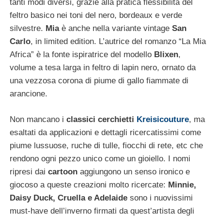
tanti modi diversi, grazie alla pratica flessibilità del
feltro basico nei toni del nero, bordeaux e verde
silvestre.
Mia
è anche nella variante vintage
San
Carlo
, in limited edition. L’autrice del romanzo “La Mia
Africa” è la fonte ispiratrice del modello
Blixen
,
volume a tesa larga in feltro di lapin nero, ornato da
una vezzosa corona di piume di gallo fiammate di
arancione.
Non mancano i
classici cerchietti
Kreisicouture
, ma
esaltati da applicazioni e dettagli ricercatissimi come
piume lussuose, ruche di tulle, fiocchi di rete, etc che
rendono ogni pezzo unico come un gioiello. I nomi
ripresi dai
cartoon
aggiungono un senso ironico e
giocoso a queste creazioni molto ricercate:
Minnie,
Daisy Duck, Cruella e Adelaide
sono i nuovissimi
must-have dell’inverno firmati da quest’artista degli