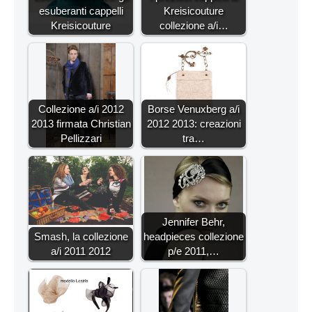
esuberanti cappelli
Kreisicouture
Kreisicouture
collezione a/i…
Collezione a/i 2012
Borse Venuxberg a/i
2013 firmata Christian
2012 2013: creazioni
Pellizzari
tra…
Jennifer Behr,
Smash, la collezione
headpieces collezione
a/i 2011 2012
p/e 2011,…