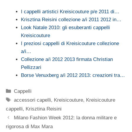
I cappelli artistici Kreisicouture p/e 2011 di…
Krisztina Reisini collezione a/i 2011 2012 in…
Look Natale 2010: gli esuberanti cappelli
Kreisicouture
I preziosi cappelli di Kreisicouture collezione
a/i…
Collezione a/i 2012 2013 firmata Christian
Pellizzari
Borse Venuxberg a/i 2012 2013: creazioni tra…
Categorie
Cappelli
Tag
accessori capelli
,
Kreisicouture
,
Kreisicouture
cappelli
,
Krisztina Reisini
Milano Fashion Week 2012: la donna militare e
rigorosa di Max Mara