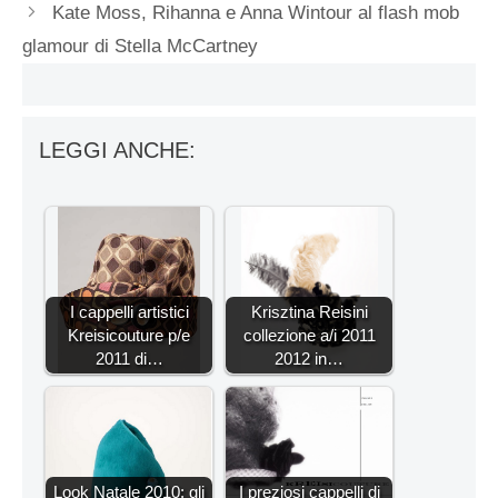
Kate Moss, Rihanna e Anna Wintour al flash mob
glamour di Stella McCartney
LEGGI ANCHE:
I cappelli artistici
Krisztina Reisini
Kreisicouture p/e
collezione a/i 2011
2011 di…
2012 in…
Look Natale 2010: gli
I preziosi cappelli di