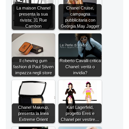
La maison Chanel
Chanel Cruise,
presenta la sua
campagna
rivista: 31 Rue
pubblicitaria con
Cambon
Georgia May Jagger
Il chewing gum
Roberto Cavalli critica
fashion di Paul Stiven
Chanel: verità o
impazza negli store
invidia?
Chanel Makeup,
Karl Lagerfeld,
presenta la linea
progetto Eres e
Extreme Orient
Chanel per vestire…