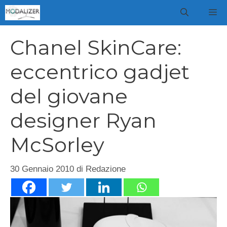
Vai
M
al
contenuto
Chanel SkinCare:
eccentrico gadjet
del giovane
designer Ryan
McSorley
30 Gennaio 2010
di
Redazione