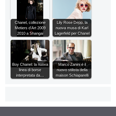
Chanel, collezione
Lily Rose Depp, la
Metiers d'Art 2009
nuova musa di Karl
2010 a Shangai
Lagerfeld per Chanel
Boy Chanel: la nuova
Marco Zanini è il
linea di borse
nuovo stilista della
interpretata da…
maison Schiaparelli