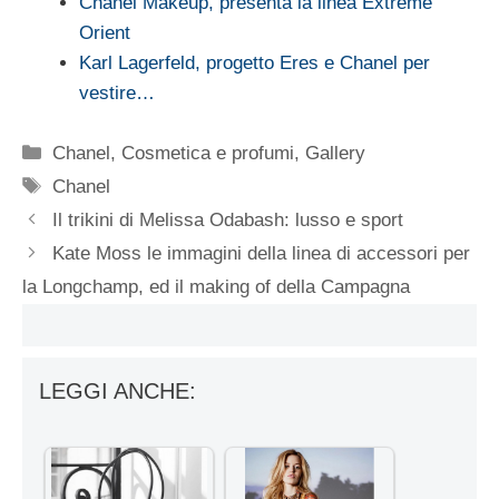
Chanel Makeup, presenta la linea Extreme
Orient
Karl Lagerfeld, progetto Eres e Chanel per
vestire…
Categorie
Chanel
,
Cosmetica e profumi
,
Gallery
Tag
Chanel
Il trikini di Melissa Odabash: lusso e sport
Kate Moss le immagini della linea di accessori per
la Longchamp, ed il making of della Campagna
LEGGI ANCHE: