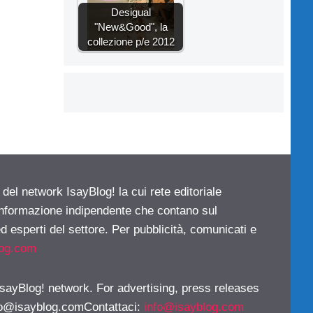
Desigual
"New&Good", la
collezione p/e 2012
 del network IsayBlog! la cui rete editoriale
 informazione indipendente che contano sul
d esperti del settore. Per pubblicità, comunicati e
log.com
 IsayBlog! network. For advertising, press releases
fo@isayblog.comContattaci
:
info@isayblog.com