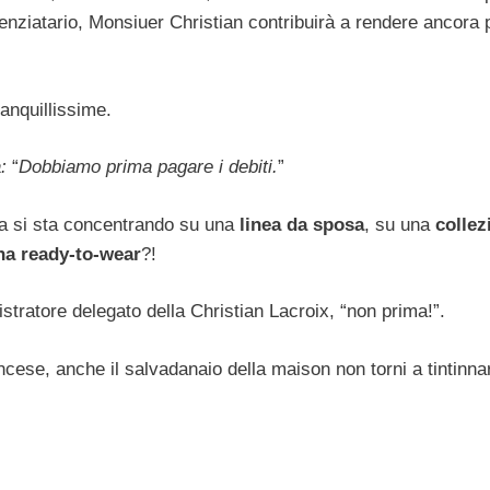
nziatario, Monsiuer Christian contribuirà a rendere ancora p
anquillissime.
:
“
Dobbiamo prima pagare i debiti.
”
da si sta concentrando su una
linea da sposa
, su una
colle
a ready-to-wear
?!
tratore delegato della Christian Lacroix, “non prima!”.
cese, anche il salvadanaio della maison non torni a tintinna