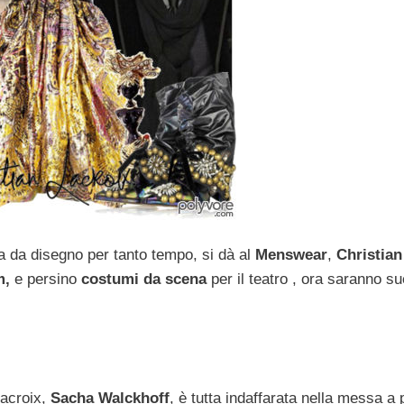
ta da disegno per tanto tempo, si dà al
Menswear
,
Christian
m,
e persino
costumi da scena
per il teatro
, ora saranno s
Lacroix,
Sacha Walckhoff
, è tutta indaffarata nella messa a 