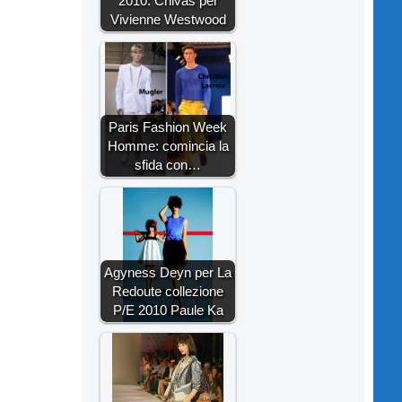
2010: Chivas per
Vivienne Westwood
Paris Fashion Week
Homme: comincia la
sfida con…
Agyness Deyn per La
Redoute collezione
P/E 2010 Paule Ka