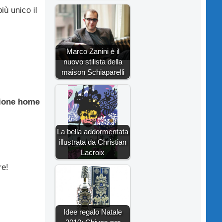
iù unico il
Marco Zanini è il
nuovo stilista della
maison Schiaparelli
zione home
La bella addormentata
illustrata da Christian
Lacroix
re!
Idee regalo Natale