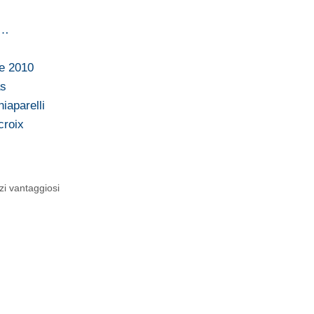
n…
te 2010
as
iaparelli
croix
zi vantaggiosi