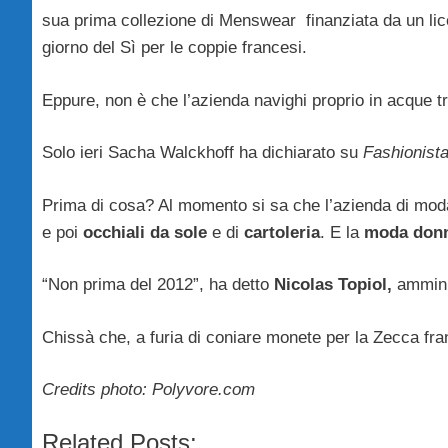
sua prima collezione di Menswear finanziata da un lice
giorno del Sì per le coppie francesi.
Eppure, non è che l’azienda navighi proprio in acque tr
Solo ieri Sacha Walckhoff ha dichiarato su
Fashionista
Prima di cosa? Al momento si sa che l’azienda di mo
e poi
occhiali da sole
e di
cartoleria
. E la
moda donn
“Non prima del 2012”, ha detto
Nicolas Topiol,
amminis
Chissà che, a furia di coniare monete per la Zecca fran
Credits photo: Polyvore.com
Related Posts: