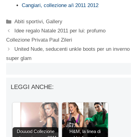
Cangiari, collezione a/i 2011 2012
Categorie
Abiti sportivi
,
Gallery
Idee regalo Natale 2011 per lui: profumo
Collezione Privata Paul Zileri
United Nude, seducenti unkle boots per un inverno
super glam
LEGGI ANCHE:
Douuod Collezione
H&M, la linea di