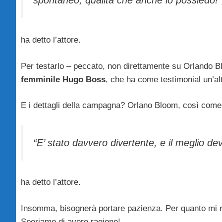
spontaneo, qualità che anche io possiedo!”
ha detto l’attore.
Per testarlo – peccato, non direttamente su Orlando B
femminile Hugo Boss
, che ha come testimonial un’al
E i dettagli della campagna? Orlano Bloom, così come 
“E’ stato davvero divertente, e il meglio de
ha detto l’attore.
Insomma, bisognerà portare pazienza. Per quanto mi r
Speriamo di avere ragione!