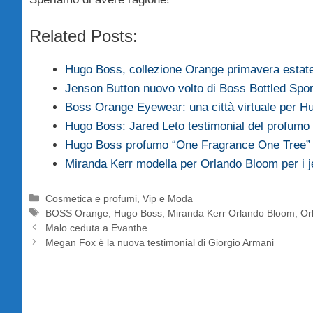
Related Posts:
Hugo Boss, collezione Orange primavera estat
Jenson Button nuovo volto di Boss Bottled Spor
Boss Orange Eyewear: una città virtuale per H
Hugo Boss: Jared Leto testimonial del profum
Hugo Boss profumo “One Fragrance One Tree”
Miranda Kerr modella per Orlando Bloom per i
Categorie
Cosmetica e profumi
,
Vip e Moda
Tag
BOSS Orange
,
Hugo Boss
,
Miranda Kerr Orlando Bloom
,
Or
Malo ceduta a Evanthe
Megan Fox è la nuova testimonial di Giorgio Armani