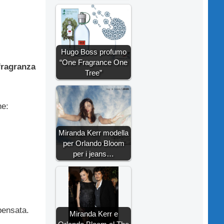
Hugo Boss profumo
“One Fragrance One
ragranza
Tree”
he:
Miranda Kerr modella
per Orlando Bloom
per i jeans…
pensata.
Miranda Kerr e