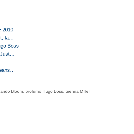
e 2010
t, la…
ugo Boss
o Just…
 jeans…
lando Bloom
,
profumo Hugo Boss
,
Sienna Miller