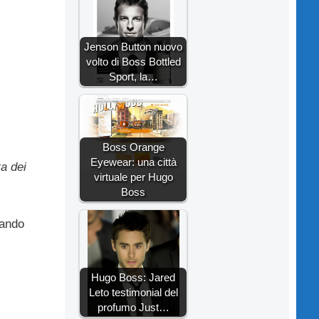
Jenson Button nuovo
volto di Boss Bottled
Sport, la…
Boss Orange
Eyewear: una città
ta dei
virtuale per Hugo
Boss
lando
Hugo Boss: Jared
Leto testimonial del
profumo Just…