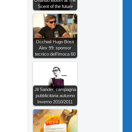
Orlando Bloom al The
Scent of the future
Occhiali Hugo Boss
Alex 99: sponsor
tecnico dell'Imoca 60
Jil Sander, campagna
pubblicitaria autunno
Inverno 2010/2011