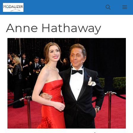
Vai
M
al
contenuto
Anne Hathaway