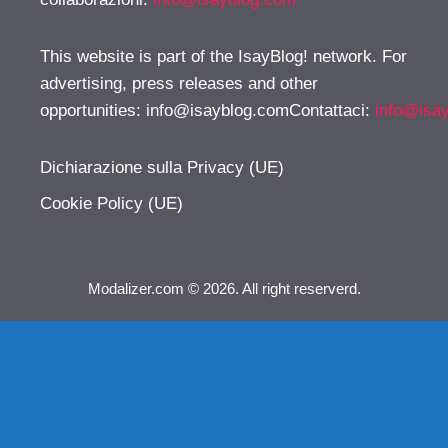
This website is part of the IsayBlog! network. For
advertising, press releases and other
opportunities:
info@isayblog.comContattaci
:
info@isa
Dichiarazione sulla Privacy (UE)
Cookie Policy (UE)
Modalizer.com © 2026. All right reserverd.