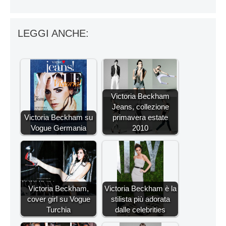
LEGGI ANCHE:
Victoria Beckham
Jeans, collezione
Victoria Beckham su
primavera estate
Vogue Germania
2010
Victoria Beckham,
Victoria Beckham è la
cover girl su Vogue
stilista più adorata
Turchia
dalle celebrities