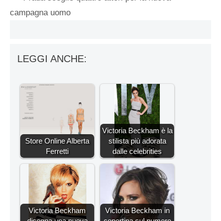
campagna uomo
LEGGI ANCHE:
Victoria Beckham è la
Store Online Alberta
stilista più adorata
Ferretti
dalle celebrities
Victoria Beckham
Victoria Beckham in
disegna una nuova
copertina sul numero