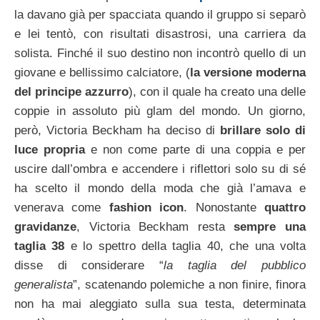
la davano già per spacciata quando il gruppo si separò
e lei tentò, con risultati disastrosi, una carriera da
solista. Finché il suo destino non incontrò quello di un
giovane e bellissimo calciatore, (
la versione moderna
del principe azzurro
), con il quale ha creato una delle
coppie in assoluto più glam del mondo. Un giorno,
però, Victoria Beckham ha deciso di
brillare solo di
luce propria
e non come parte di una coppia e per
uscire dall’ombra e accendere i riflettori solo su di sé
ha scelto il mondo della moda che già l’amava e
venerava come
fashion icon
. Nonostante
quattro
gravidanze
, Victoria Beckham resta
sempre una
taglia 38
e lo spettro della taglia 40, che una volta
disse di considerare “
la taglia del pubblico
generalista
”, scatenando polemiche a non finire, finora
non ha mai aleggiato sulla sua testa, determinata