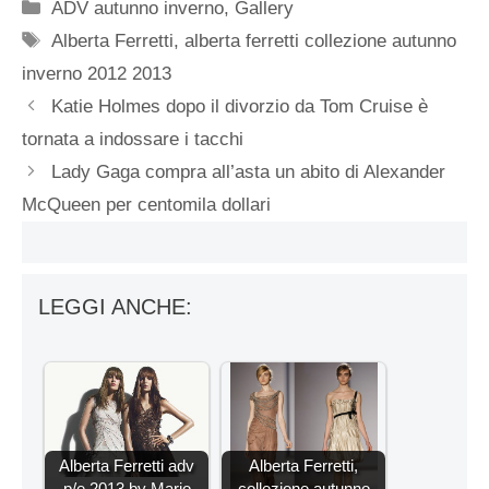
Categorie
ADV autunno inverno
,
Gallery
Tag
Alberta Ferretti
,
alberta ferretti collezione autunno
inverno 2012 2013
Katie Holmes dopo il divorzio da Tom Cruise è
tornata a indossare i tacchi
Lady Gaga compra all’asta un abito di Alexander
McQueen per centomila dollari
LEGGI ANCHE:
Alberta Ferretti adv
Alberta Ferretti,
p/e 2013 by Mario
collezione autunno