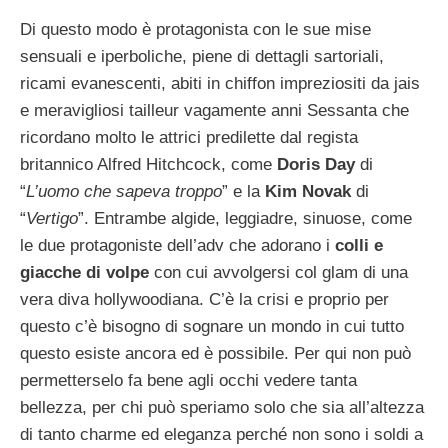
Di questo modo è protagonista con le sue mise
sensuali e iperboliche, piene di dettagli sartoriali,
ricami evanescenti, abiti in chiffon impreziositi da jais
e meravigliosi tailleur vagamente anni Sessanta che
ricordano molto le attrici predilette dal regista
britannico Alfred Hitchcock, come
Doris Day
di
“
L’uomo che sapeva troppo
” e la
Kim Novak
di
“
Vertigo
”. Entrambe algide, leggiadre, sinuose, come
le due protagoniste dell’adv che adorano i
colli e
giacche di volpe
con cui avvolgersi col glam di una
vera diva hollywoodiana. C’è la crisi e proprio per
questo c’è bisogno di sognare un mondo in cui tutto
questo esiste ancora ed è possibile. Per qui non può
permetterselo fa bene agli occhi vedere tanta
bellezza, per chi può speriamo solo che sia all’altezza
di tanto charme ed eleganza perché non sono i soldi a