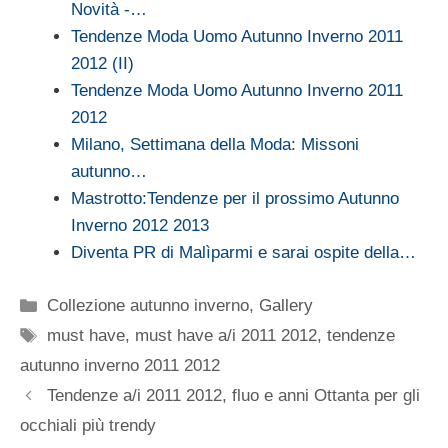
Novità -…
Tendenze Moda Uomo Autunno Inverno 2011
2012 (II)
Tendenze Moda Uomo Autunno Inverno 2011
2012
Milano, Settimana della Moda: Missoni
autunno…
Mastrotto:Tendenze per il prossimo Autunno
Inverno 2012 2013
Diventa PR di Malìparmi e sarai ospite della…
Categorie
Collezione autunno inverno
,
Gallery
Tag
must have
,
must have a/i 2011 2012
,
tendenze
autunno inverno 2011 2012
Tendenze a/i 2011 2012, fluo e anni Ottanta per gli
occhiali più trendy