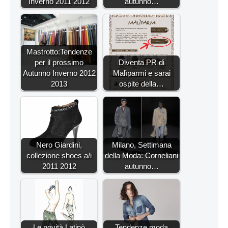
Inverno 2011 2012
autunno…
Mastrotto:Tendenze
per il prossimo
Diventa PR di
Autunno Inverno 2012
Malìparmi e sarai
2013
ospite della…
Nero Giardini,
Milano, Settimana
collezione shoes a/i
della Moda: Corneliani
2011 2012
autunno…
Le novità Latinò
Tendenze moda