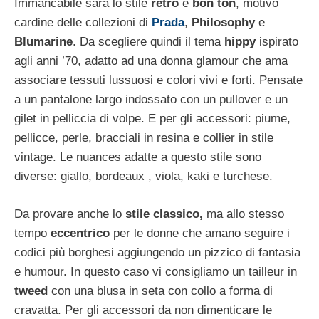
Immancabile sarà lo stile
retrò
e
bon ton
, motivo
cardine delle collezioni di
Prada
,
Philosophy
e
Blumarine
. Da scegliere quindi il tema
hippy
ispirato
agli anni ’70, adatto ad una donna glamour che ama
associare tessuti lussuosi e colori vivi e forti. Pensate
a un pantalone largo indossato con un pullover e un
gilet in pelliccia di volpe. E per gli accessori: piume,
pellicce, perle, bracciali in resina e collier in stile
vintage. Le nuances adatte a questo stile sono
diverse: giallo, bordeaux , viola, kaki e turchese.
Da provare anche lo
stile classico,
ma allo stesso
tempo
eccentrico
per le donne che amano seguire i
codici più borghesi aggiungendo un pizzico di fantasia
e humour. In questo caso vi consigliamo un tailleur in
tweed
con una blusa in seta con collo a forma di
cravatta. Per gli accessori da non dimenticare le