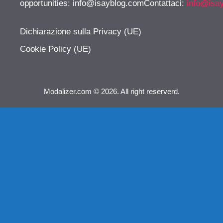
opportunities:
info@isayblog.comContattaci
:
info@isa
Dichiarazione sulla Privacy (UE)
Cookie Policy (UE)
Modalizer.com © 2026. All right reserverd.