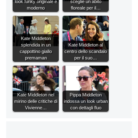
look funky originale e
sceglie un abito
moderno
floreale per il…
Kate Middleton
splendida in un
Kate Middleton al
cappottino giallo
centro dello scandalo
premaman
per il suo…
Kate Middleton nel
Pippa Middleton
mirino delle critiche di
indossa un look urban
Vivienne…
con dettagli fluo