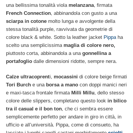
una bellissima tonalità viola
melanzana
, firmata
French Connection
, abbinandola con gusto a una
sciarpa in cotone
molto lunga e avvolgente della
stessa tonalità purple, ravvivata da geometrie di
colore black & white. Sotto la leather jacket
Pippa
ha
scelto una semplicissima
maglia di colore nero,
piuttosto corta, abbinandola a una
gonnellina a
portafoglio
dalle dimensioni ridotte, sempre nera.
Calze ultracoprent
i,
mocassini
di colore beige firmati
Tori Burch
e una
borsa a mano
con doppi manici neri
e maxi-tasca frontale firmata
Milli Millu
, dello stesso
colore delle slippers, completano questo look
in bilico
tra il casual e il bon ton
, che ci sembra essere
semplicemente perfetto per andare in giro in città, in
ufficio e all’università. Pippa, come di consueto, ha
lasciato i lunghi capelli castani morbidamente
sciolti