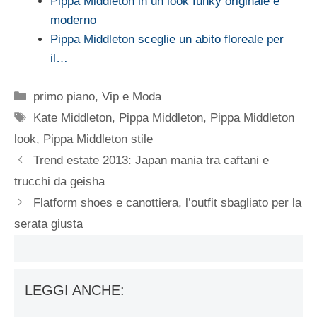
Pippa Middleton in un look funky originale e
moderno
Pippa Middleton sceglie un abito floreale per
il…
Categorie
primo piano
,
Vip e Moda
Tag
Kate Middleton
,
Pippa Middleton
,
Pippa Middleton
look
,
Pippa Middleton stile
Trend estate 2013: Japan mania tra caftani e
trucchi da geisha
Flatform shoes e canottiera, l’outfit sbagliato per la
serata giusta
LEGGI ANCHE: