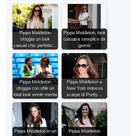
Pippa Middleton
Pippa Middleton, look
sfoggia un look
casual e semplice da
casual chic perfetto…
giorno
Pippa Middleton
Pippa Middleton a
sfoggia con stile un
New York indossa
total look verde menta
scarpe di Pretty…
Pippa Middleton in un
Pippa Middleton