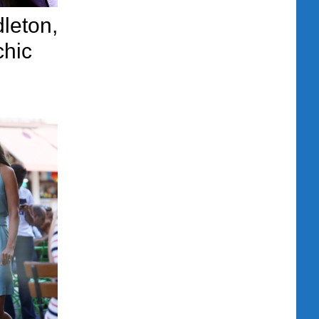
leton,
chic