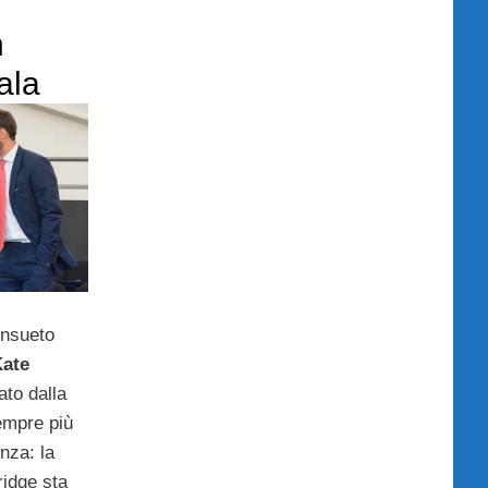
n
ala
onsueto
ate
to dalla
empre più
nza: la
idge sta