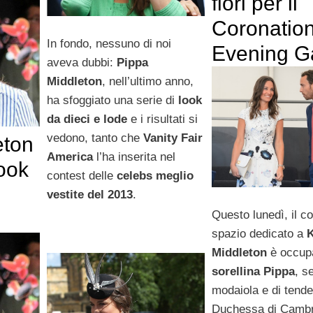
fiori per il
Coronatio
In fondo, nessuno di noi
Evening G
aveva dubbi:
Pippa
Middleton
, nell’ultimo anno,
ha sfoggiato una serie di
look
da dieci e lode
e i risultati si
vedono, tanto che
Vanity Fair
eton
America
l’ha inserita nel
ook
contest delle
celebs meglio
vestite del 2013
.
Questo lunedì, il c
spazio dedicato a
K
Middleton
è occupa
sorellina Pippa
, s
modaiola e di tende
Duchessa di Cambr