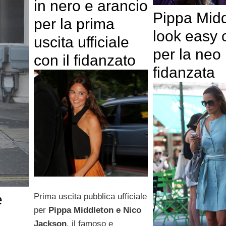
in nero e arancio
Pippa Midd
per la prima
look easy 
uscita ufficiale
per la neo
con il fidanzato
fidanzata
e
Prima uscita pubblica ufficiale
per
Pippa Middleton e Nico
Jackson
, il famoso e