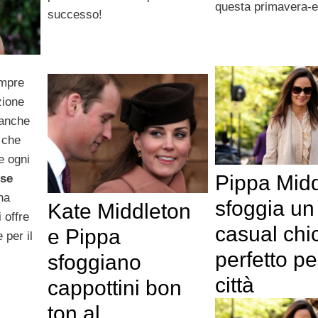
questa primavera-e
successo!
mpre
zione
 anche
 che
e ogni
Pippa Mid
ose
ha
sfoggia un
Kate Middleton
 offre
casual chi
e Pippa
 per il
perfetto pe
sfoggiano
città
cappottini bon
ton al