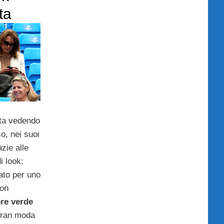
ta
ta vedendo
o, nei suoi
zie alle
i look:
ato per uno
con
re verde
 gran moda