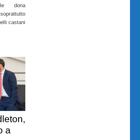
le dona
soprattutto
elli castani
leton,
o a