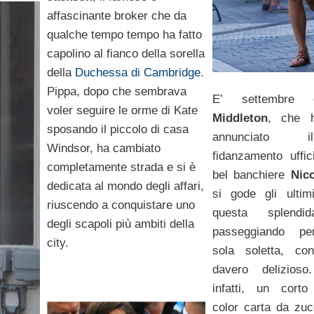
affascinante broker che da
qualche tempo tempo ha fatto
capolino al fianco della sorella
della
Duchessa di Cambridge
.
Pippa, dopo che sembrava
E’ settembr
voler seguire le orme di Kate
Middleton
, che 
sposando il piccolo di casa
annunciato
Windsor, ha cambiato
fidanzamento uffic
completamente strada e si è
bel banchiere
Nic
dedicata al mondo degli affari,
si gode gli ultim
riuscendo a conquistare uno
questa splendi
degli scapoli più ambiti della
passeggiando pe
city.
sola soletta, co
davero delizioso
infatti, un corto
color carta da zu