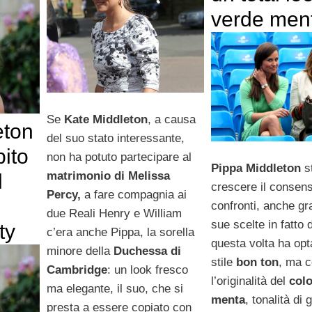
verde men
Se
Kate Middleton
, a causa
eton
del suo stato interessante,
bito
non ha potuto partecipare al
Pippa Middleton
s
matrimonio di Melissa
l
crescere il consens
Percy,
a fare compagnia ai
confronti, anche gra
due Reali Henry e William
sue scelte in fatto d
ty
c’era anche Pippa, la sorella
questa volta ha opt
minore della
Duchessa di
stile
bon ton
, ma 
Cambridge
: un look fresco
l’originalità del
colo
ma elegante, il suo, che si
menta
, tonalità di
presta a essere copiato con