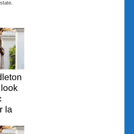
state.
dleton
 look
c
r la