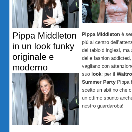
Pippa Middleton
Pippa Middleton
è se
più al centro dell’atten
in un look funky
dei tabloid inglesi, ma
originale e
delle fashion addicted,
moderno
vagliano con attenzion
suo
look
: per il
Waitr
Summer Party
Pippa 
scelto un abitino che ci
un ottimo spunto anche
nostro guardaroba!