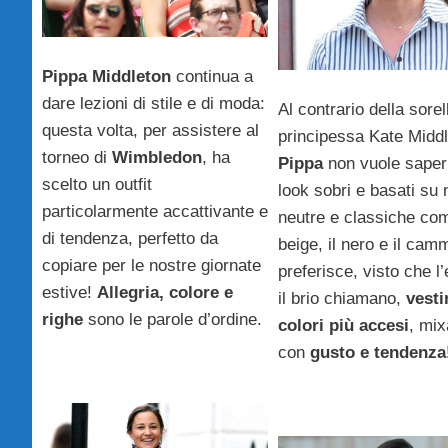
Pippa Middleton
continua a
dare lezioni di stile e di moda:
Al contrario della sorel
questa volta, per assistere al
principessa Kate Middl
torneo di
Wimbledon
, ha
Pippa
non vuole saper
scelto un outfit
look sobri e basati su
particolarmente accattivante e
neutre e classiche com
di tendenza, perfetto da
beige, il nero e il camm
copiare per le nostre giornate
preferisce, visto che l’
estive!
Allegria, colore e
il brio chiamano,
vesti
righe
sono le parole d’ordine.
colori più accesi
, mix
con
gusto e tendenza