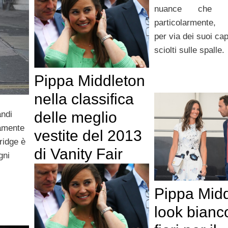
nuance che 
particolarmente, 
per via dei suoi cap
sciolti sulle spalle.
Pippa Middleton
nella classifica
delle meglio
andi
samente
vestite del 2013
ridge è
di Vanity Fair
gni
Pippa Midd
look bianc