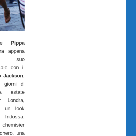
e e
Pippa
ha appena
 il suo
iale con il
o Jackson
,
i giorni di
da estate
r Londra,
n un look
. Indossa,
 chemisier
cchero, una