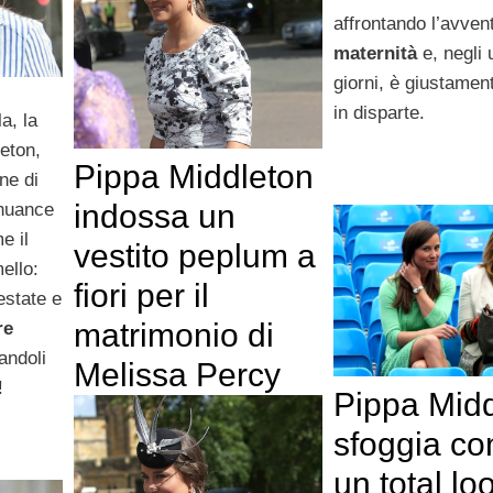
affrontando l’avven
maternità
e, negli u
giorni, è giustamen
in disparte.
la, la
eton,
Pippa Middleton
ne di
indossa un
 nuance
e il
vestito peplum a
ello:
fiori per il
estate e
matrimonio di
re
andoli
Melissa Percy
!
Pippa Mid
sfoggia con
un total lo