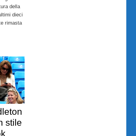
tura della
ltimi dieci
te rimasta
dleton
 stile
ok