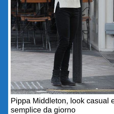
Pippa Middleton, look casual 
semplice da giorno