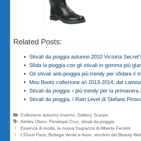
Related Posts:
Stivali da pioggia autunno 2010 Victoria Secret’
Sfida la pioggia con gli stivali in gomma più gl
Gli stivali anti-pioggia più trendy per sfidare il
Mou Boots collezione a/i 2013-2014, dal camo
Stivali da pioggia: i più trendy per la primavera
Stivali da pioggia, i Rain Level di Stefano Pirov
Categorie
Collezione autunno inverno
,
Gallery
,
Scarpe
Tag
Ashley Olsen
,
Penélope Cruz
,
stivali da pioggia
Essenza di moda, la nuova fragranza di Alberta Ferretti
L’Oreal Paris, Bottega Verde e Avon, vincitrici del Beauty 