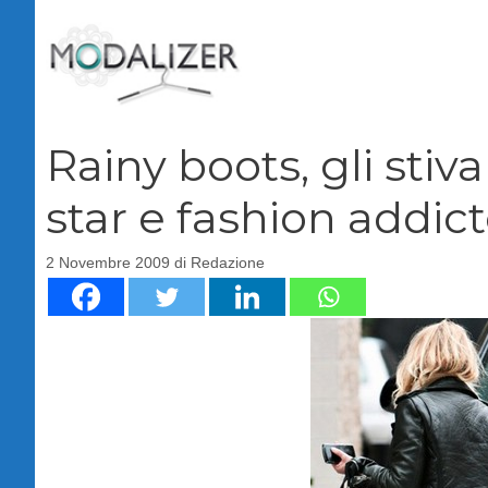
Vai
al
contenuto
Rainy boots, gli stiv
star e fashion addic
2 Novembre 2009
di
Redazione