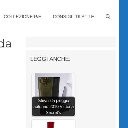
COLLEZIONE P/E
CONSIGLI DI STILE
 da
LEGGI ANCHE:
Stivali da pioggia
autunno 2010 Victoria
Secret’s