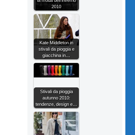
la moda dell'inverno
2010
Kate Middleton in
stivali da pioggia e
giacchina in…
Stivali da pioggia
autunno 2010:
tendenze, design e…