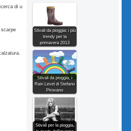
icerca di u
 scarpe
Stivali da pioggia: i più
trendy per la
primavera 2013
calzatura.
Stivali da pioggia, i
Rain Level di Stefano
Pirovano
Stivali per la pioggia,