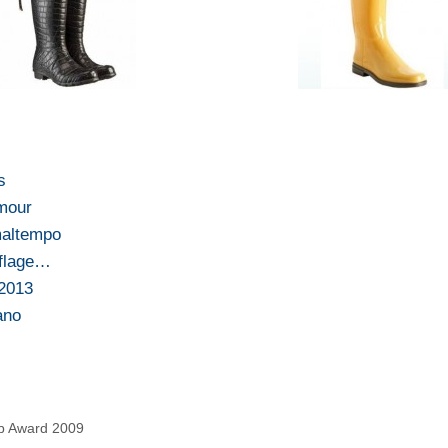
s
amour
 maltempo
uflage…
 2013
ano
Web Award 2009