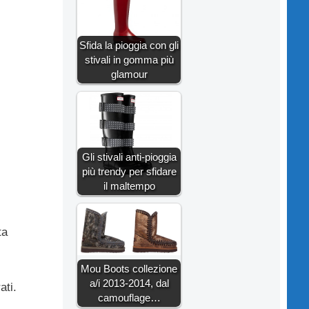
Sfida la pioggia con gli
stivali in gomma più
glamour
Gli stivali anti-pioggia
più trendy per sfidare
il maltempo
ta
Mou Boots collezione
a/i 2013-2014, dal
ati.
camouflage…