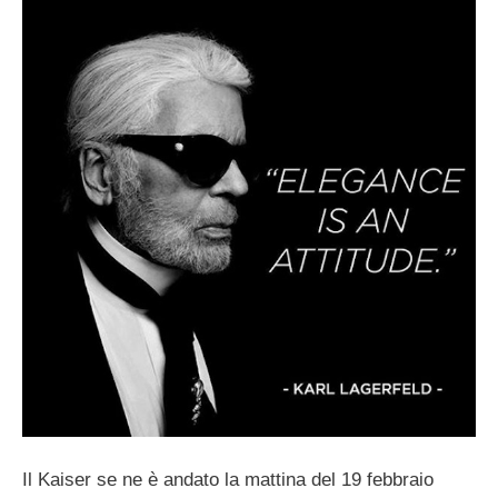
Il Kaiser se ne è andato la mattina del 19 febbraio