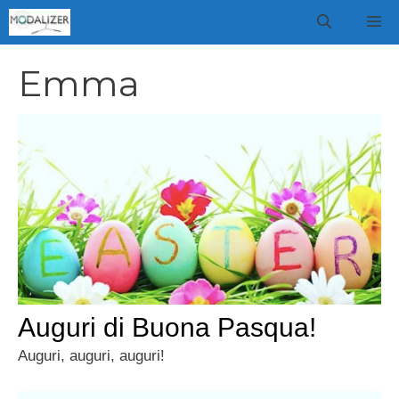
Vai
M
al
contenuto
Emma
Auguri di Buona Pasqua!
Auguri, auguri, auguri!