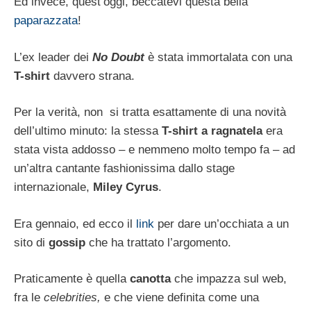
Ed invece, quest’oggi, beccatevi questa bella
paparazzata
!
L’ex leader dei
No Doubt
è stata immortalata con una
T-shirt
davvero strana.
Per la verità, non si tratta esattamente di una novità
dell’ultimo minuto: la stessa
T-shirt a ragnatela
era
stata vista addosso – e nemmeno molto tempo fa – ad
un’altra cantante fashionissima dallo stage
internazionale,
Miley Cyrus
.
Era gennaio, ed ecco il
link
per dare un’occhiata a un
sito di
gossip
che ha trattato l’argomento.
Praticamente è quella
canotta
che impazza sul web,
fra le
celebrities,
e che viene definita come una