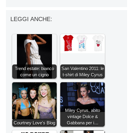
LEGGI ANCHE:
Trend estate: bianco
San Valentino 2011: le
come un cigno
t-shirt di Miley Cyrus
Miley Cyrus, abito
vintage Dolce &
Courtney Love's Blog
Gabbana per i…