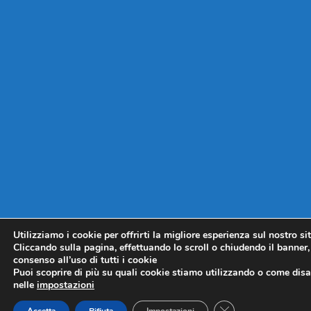
Utilizziamo i cookie per offrirti la migliore esperienza sul nostro si
Cliccando sulla pagina, effettuando lo scroll o chiudendo il banner, 
consenso all’uso di tutti i cookie
Puoi scoprire di più su quali cookie stiamo utilizzando o come disat
nelle
impostazioni
CLOSE GDPR COO