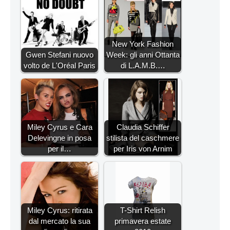
New York Fashion
Gwen Stefani nuovo
Week: gli anni Ottanta
volto de L'Oréal Paris
di L.A.M.B.…
Miley Cyrus e Cara
Claudia Schiffer
Delevingne in posa
stilista del caschmere
per il…
per Iris von Arnim
Miley Cyrus: ritirata
T-Shirt Relish
dal mercato la sua
primavera estate