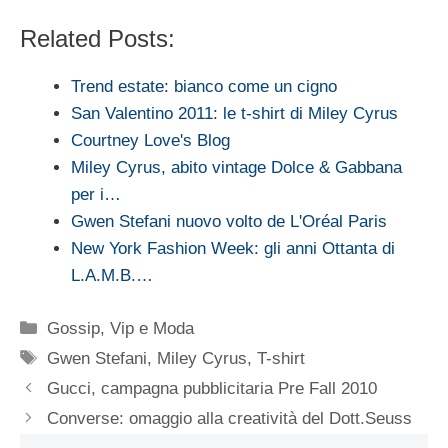
Related Posts:
Trend estate: bianco come un cigno
San Valentino 2011: le t-shirt di Miley Cyrus
Courtney Love's Blog
Miley Cyrus, abito vintage Dolce & Gabbana
per i…
Gwen Stefani nuovo volto de L'Oréal Paris
New York Fashion Week: gli anni Ottanta di
L.A.M.B.…
Categorie
Gossip
,
Vip e Moda
Tag
Gwen Stefani
,
Miley Cyrus
,
T-shirt
Gucci, campagna pubblicitaria Pre Fall 2010
Converse: omaggio alla creatività del Dott.Seuss