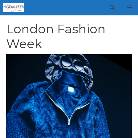
Vai
M
al
contenuto
London Fashion
Week