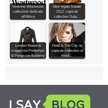
Vivienne Westwood:
Idee regalo Natale
collezione dedicata
2012: capsule
all'Africa
collection Gala…
London Mania ai
Heidi & The City, la
magazzini Printemps
capsule collection di
di Parigi con Burberry
Heidi…