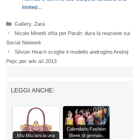
limited…
Categorie
Gallery
,
Zara
Nicole Minetti sfila per Parah: dura la reazione sui
Social Network
Silvian Heach sceglie il modello androgino Andrej
Pejic per adv a/i 2013
LEGGI ANCHE:
Calendario Fashion
Miu Miu lancia una
Week di gennaio,