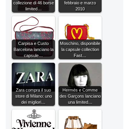
collezione di 46 borse
febbraio e marzo
limited…
2010
Carpisa e Custo
Moschino, disponibile
Barcelona lanciano la
la capsule collection
capsule…
Fast…
Zara compra il suo
Hermés e Comme
store di Milano: uno
des Garçons lanciano
dei migliori…
una limited…